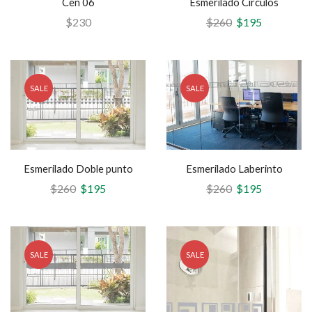
Cen 06
Esmerilado Círculos
$
230
$
260
$
195
SALE
SALE
Esmerilado Doble punto
Esmerilado Laberinto
$
260
$
195
$
260
$
195
SALE
SALE