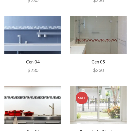
$
230
$
230
Cen 04
Cen 05
$
230
$
230
SALE