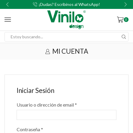
00
¡Dudas? Escribinos al WhatsApp!
0
MI CUENTA
Iniciar Sesión
Usuario o dirección de email
*
Contraseña
*