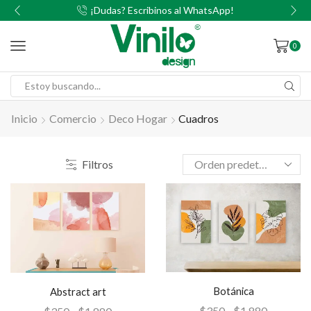
00
¡Dudas? Escribinos al WhatsApp!
0
Inicio
Comercio
Deco Hogar
Cuadros
Filtros
Botánica
Abstract art
$
350
-
$
1,880