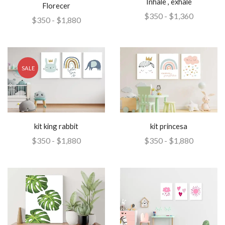
Inhale , exhale
Florecer
$
350
-
$
1,360
$
350
-
$
1,880
SALE
kit king rabbit
kit princesa
$
350
-
$
1,880
$
350
-
$
1,880