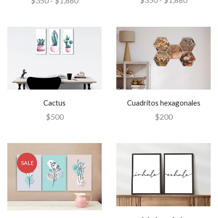
$
350
-
$
1,880
Cactus
Cuadritos hexagonales
$
500
$
200
SALE