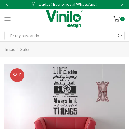
00
¡Dudas? Escribinos al WhatsApp!
0
Inicio
Sale
SALE