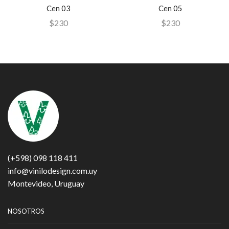
Cen 03
Cen 05
$
230
$
230
(+598) 098 118 411
info@vinilodesign.com.uy
Montevideo, Uruguay
NOSOTROS