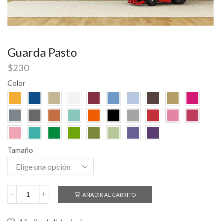
Guarda Pasto
$
230
Color
Tamaño
AÑADIR AL CARRITO