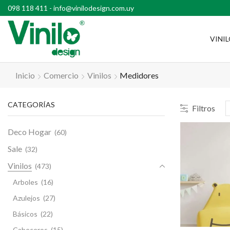
l país con compras superiores a $2500
098 118 411
-
info@vinilodesign.com.uy
VINI
Inicio
Comercio
Vinilos
Medidores
CATEGORÍAS
Filtros
Deco Hogar
(60)
Sale
(32)
Vinilos
(473)
Arboles
(16)
Azulejos
(27)
Básicos
(22)
Cabeceros
(15)