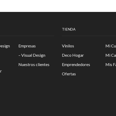
TIENDA
Design
Empresas
Vinilos
Mi Cu
– Visual Design
Deco Hogar
Mi Ca
Nuestros clientes
Emprendedores
Mis F
r
Ofertas