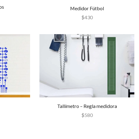
os
Medidor Fútbol
$
430
Tallímetro – Regla medidora
$
580