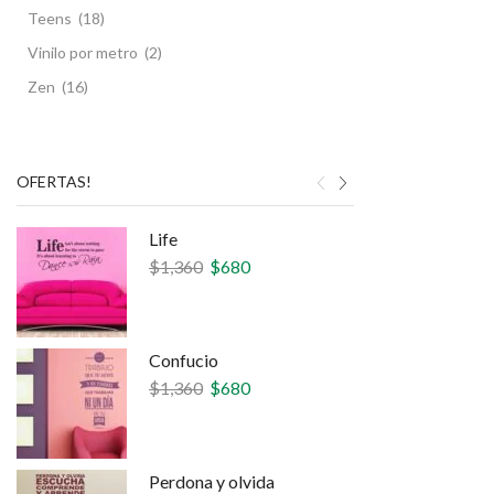
Teens
(18)
Vinilo por metro
(2)
Zen
(16)
OFERTAS!
Life
$
1,360
$
680
Confucio
$
1,360
$
680
Perdona y olvida