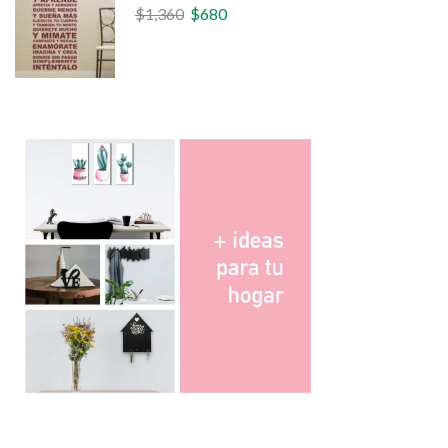
$
1,360
$
680