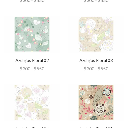
$
300
-
$
550
$
300
-
$
550
Azulejos Floral 02
Azulejos Floral 03
$
300
-
$
550
$
300
-
$
550