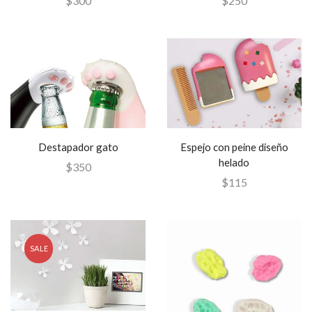
$
300
$
250
Destapador gato
Espejo con peine diseño
helado
$
350
$
115
SALE