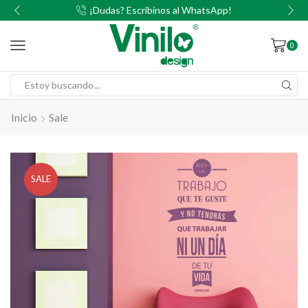
00
¡Dudas? Escribinos al WhatsApp!
0
Inicio
Sale
SALE