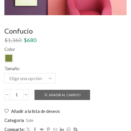
Confucio
$
1,360
$
680
Color
Tamaño
AÑADIR AL CARRITO
Añadir a la lista de deseos
Categoría
Sale
Comparte: