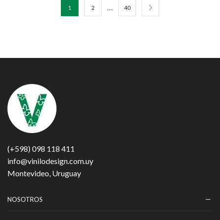
…
1
2
40
(+598) 098 118 411
info@vinilodesign.com.uy
Montevideo, Uruguay
NOSOTROS