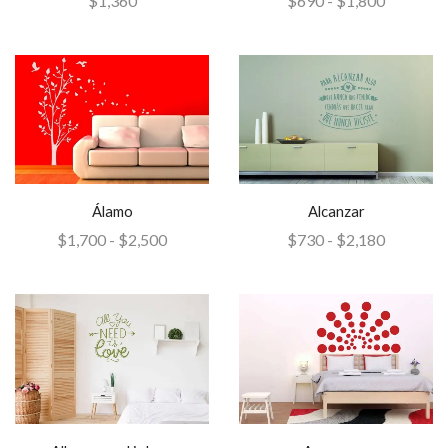
$
1,360
$
690
-
$
1,800
Álamo
Alcanzar
$
1,700
-
$
2,500
$
730
-
$
2,180