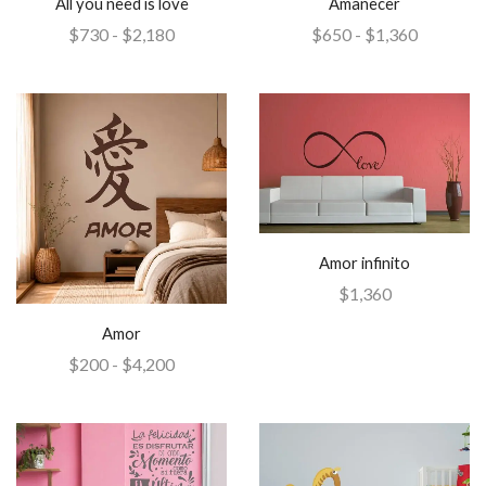
All you need is love
Amanecer
$
730
-
$
2,180
$
650
-
$
1,360
Amor infinito
$
1,360
Amor
$
200
-
$
4,200