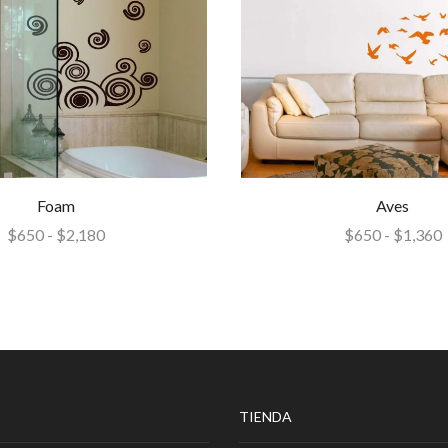
Foam
Aves
$
650
-
$
2,180
$
650
-
$
1,360
TIENDA