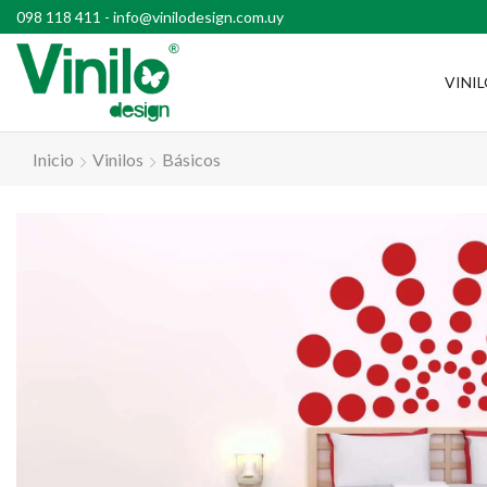
l país con compras superiores a $2500
098 118 411
-
info@vinilodesign.com.uy
VINI
Inicio
Vinilos
Básicos