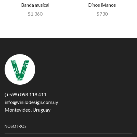
Banda musical
Dinos livianos
$
1,360
$
730
(+598) 098 118 411
info@vinilodesign.com.uy
Montevideo, Uruguay
NOSOTROS