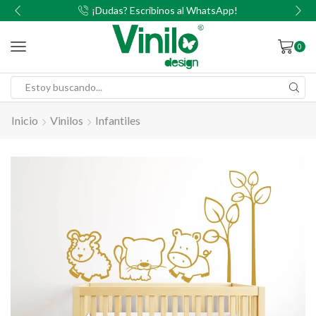
00
¡Dudas? Escribinos al WhatsApp!
0
Inicio
Vinilos
Infantiles