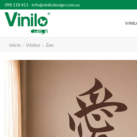
l país con compras superiores a $2500
098 118 411
-
info@vinilodesign.com.uy
VINI
Inicio
Vinilos
Zen