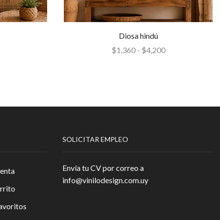
Diosa hindú
$
1,360
-
$
4,200
SOLICITAR EMPLEO
Envía tu CV por correo a
enta
info@vinilodesign.com.uy
rrito
avoritos