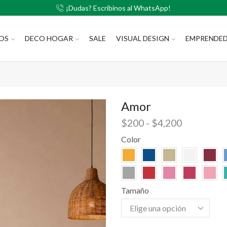
¡Dudas? Escribinos al WhatsApp!
LOS
DECO HOGAR
SALE
VISUAL DESIGN
EMPRENDE
Amor
$
200
-
$
4,200
Color
Tamaño