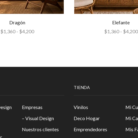
Dragón
Elefante
$
1,360
-
$
4,200
$
1,360
-
$
4,200
TIENDA
Design
Empresas
Vinilos
Mi Cu
– Visual Design
Deco Hogar
Mi Ca
Nuestros clientes
Emprendedores
Mis F
r