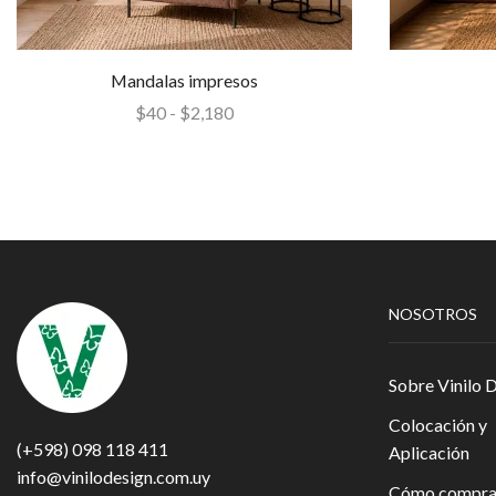
Mandalas impresos
$
40
-
$
2,180
NOSOTROS
Sobre Vinilo 
Colocación y
(+598) 098 118 411
Aplicación
info@vinilodesign.com.uy
Cómo compra