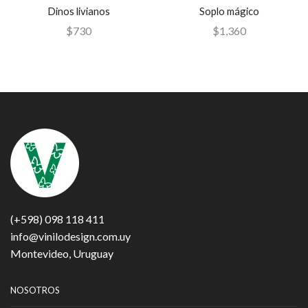
Dinos livianos
Soplo mágico
$
730
$
1,360
(+598) 098 118 411
info@vinilodesign.com.uy
Montevideo, Uruguay
NOSOTROS