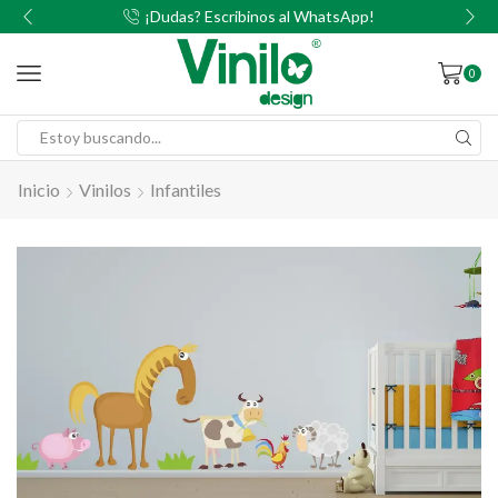
00
¡Dudas? Escribinos al WhatsApp!
0
Inicio
Vinilos
Infantiles