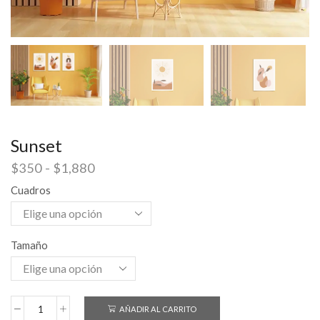
Sunset
$
350
-
$
1,880
Cuadros
Tamaño
AÑADIR AL CARRITO