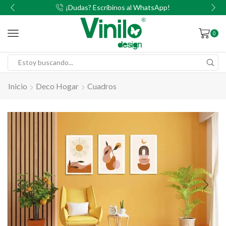
00
¡Dudas? Escribinos al WhatsApp!
0
Inicio
Deco Hogar
Cuadros