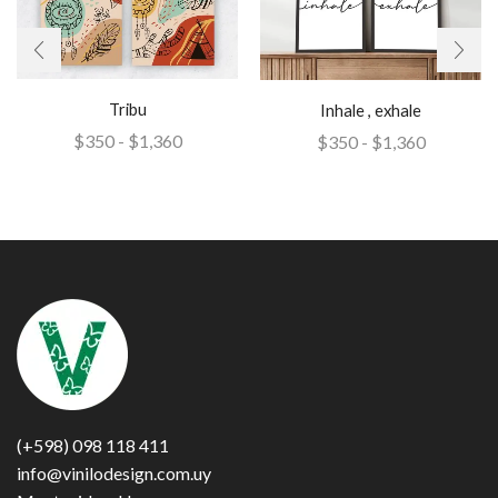
Tribu
Inhale , exhale
$
350
-
$
1,360
$
350
-
$
1,360
(+598) 098 118 411
info@vinilodesign.com.uy