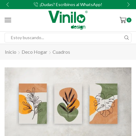
00
¡Dudas? Escribinos al WhatsApp!
0
Inicio
Deco Hogar
Cuadros