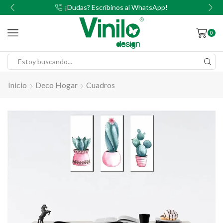
00
¡Dudas? Escribinos al WhatsApp!
0
Inicio
Deco Hogar
Cuadros