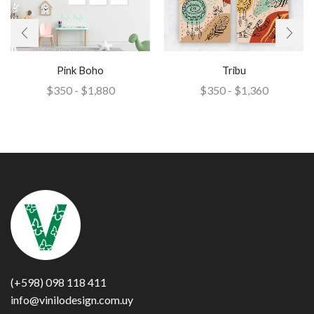
Tribu
Pink Boho
$
350
-
$
1,360
$
350
-
$
1,880
(+598) 098 118 411
info@vinilodesign.com.uy