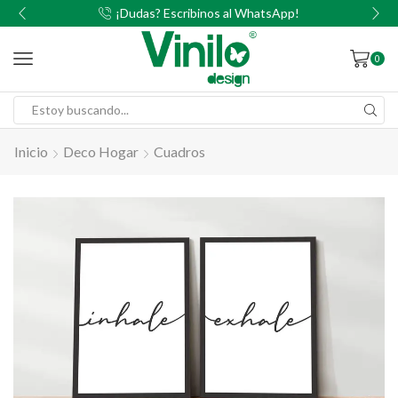
00
¡Dudas? Escribinos al WhatsApp!
0
Inicio
Deco Hogar
Cuadros