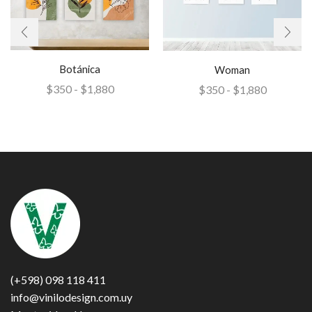
Botánica
Woman
$
350
-
$
1,880
$
350
-
$
1,880
(+598) 098 118 411
info@vinilodesign.com.uy