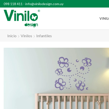
l país con compras superiores a $2500
098 118 411
-
info@vinilodesign.com.uy
VINI
Inicio
Vinilos
Infantiles