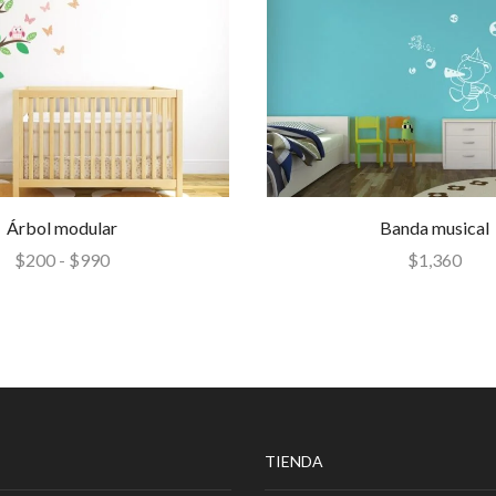
Árbol modular
Banda musical
$
200
-
$
990
$
1,360
TIENDA