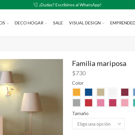
¡Dudas? Escribinos al WhatsApp!
LOS
DECO HOGAR
SALE
VISUAL DESIGN
EMPRENDE
Familia mariposa
$
730
Color
Tamaño