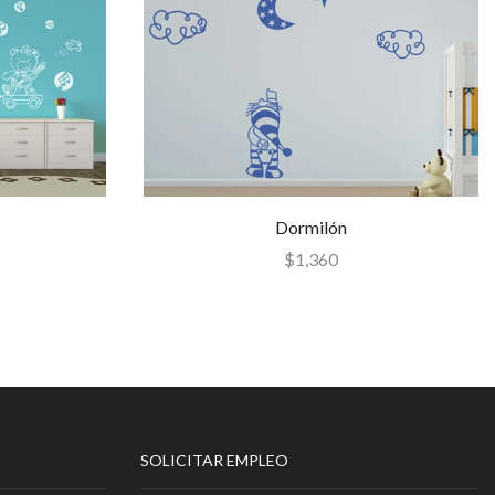
Dormilón
$
1,360
SOLICITAR EMPLEO