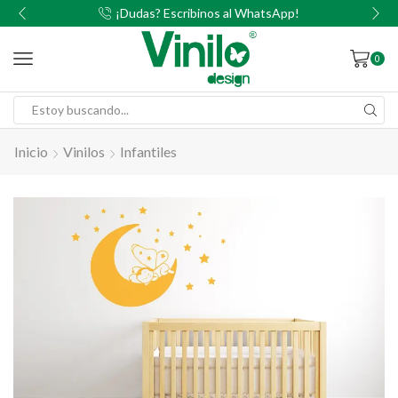
00
¡Dudas? Escribinos al WhatsApp!
0
Inicio
Vinilos
Infantiles