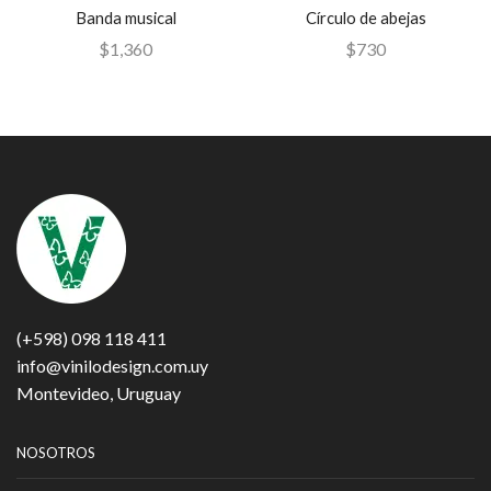
Banda musical
Círculo de abejas
$
1,360
$
730
(+598) 098 118 411
info@vinilodesign.com.uy
Montevideo, Uruguay
NOSOTROS