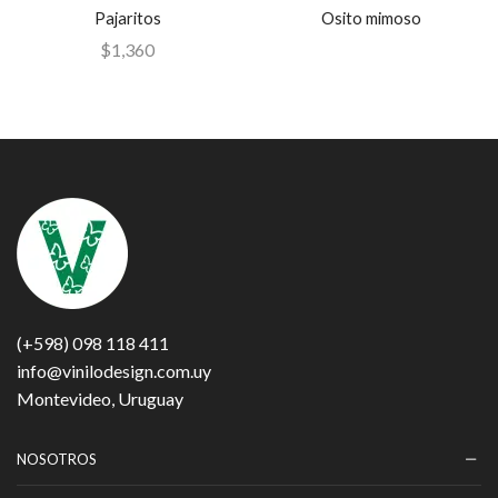
Pajaritos
Osito mimoso
$
1,360
(+598) 098 118 411
info@vinilodesign.com.uy
Montevideo, Uruguay
NOSOTROS