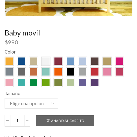
Baby movil
$
990
Color
Tamaño
AÑADIR AL CARRITO