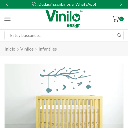
00
¡Dudas? Escribinos al WhatsApp!
0
Inicio
Vinilos
Infantiles