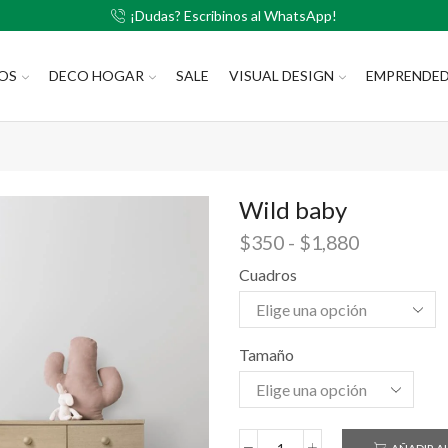
¡Dudas? Escribinos al WhatsApp!
LOS
DECO HOGAR
SALE
VISUAL DESIGN
EMPRENDE
Wild baby
$
350
-
$
1,880
Cuadros
Tamaño