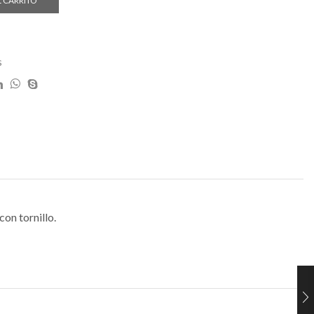
L CARRITO
s
on tornillo.