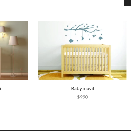
a
Baby movil
$
990