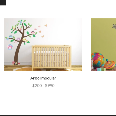
Árbol modular
$
200
-
$
990