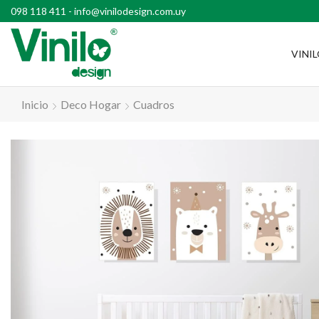
l país con compras superiores a $2500
098 118 411
-
info@vinilodesign.com.uy
VINI
Inicio
Deco Hogar
Cuadros