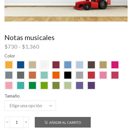
Notas musicales
$
730
-
$
1,360
Color
Tamaño
AÑADIR AL CARRITO