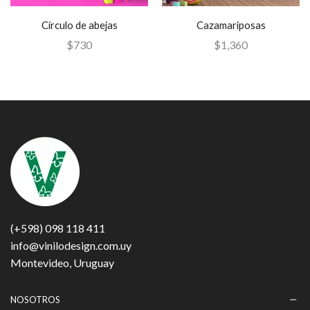
Círculo de abejas
Cazamariposas
$
730
$
1,360
(+598) 098 118 411
info@vinilodesign.com.uy
Montevideo, Uruguay
NOSOTROS