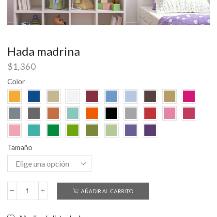
Hada madrina
$
1,360
Color
Tamaño
AÑADIR AL CARRITO