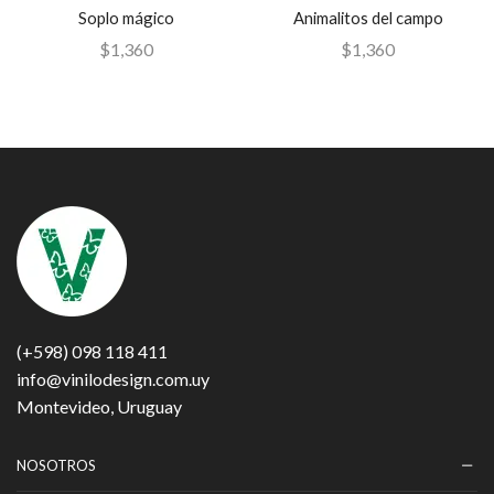
Soplo mágico
Animalitos del campo
$
1,360
$
1,360
(+598) 098 118 411
info@vinilodesign.com.uy
Montevideo, Uruguay
NOSOTROS