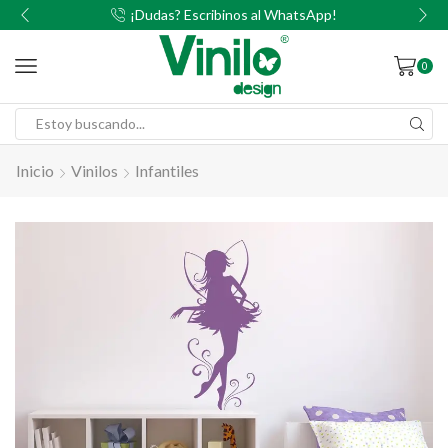
00
¡Dudas? Escribinos al WhatsApp!
0
Inicio
Vinilos
Infantiles