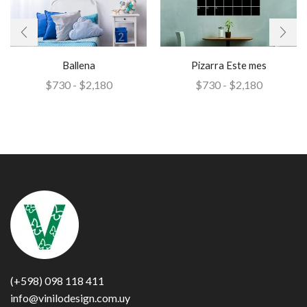
Ballena
Pizarra Este mes
$
730
-
$
2,180
$
730
-
$
2,180
(+598) 098 118 411
info@vinilodesign.com.uy