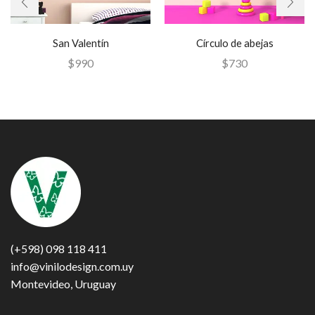
San Valentín
Círculo de abejas
$
990
$
730
(+598) 098 118 411
info@vinilodesign.com.uy
Montevideo, Uruguay