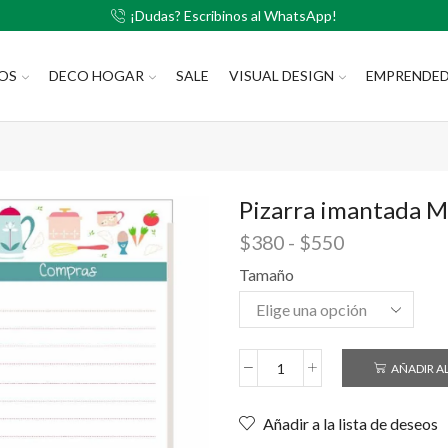
¡Dudas? Escribinos al WhatsApp!
LOS
DECO HOGAR
SALE
VISUAL DESIGN
EMPRENDE
Pizarra imantada M
$
380
-
$
550
Tamaño
AÑADIR A
Añadir a la lista de deseos