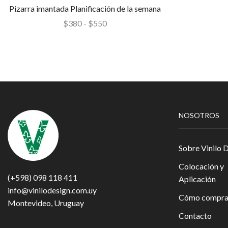
Pizarra imantada Planificación de la semana
$
380
-
$
550
NOSOTROS
Sobre Vinilo 
Colocación y
(+598) 098 118 411
Aplicación
info@vinilodesign.com.uy
Cómo compra
Montevideo, Uruguay
Contacto