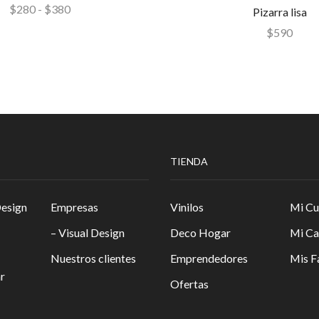
$
280
-
$
380
Pizarra lisa
$
590
TIENDA
Design
Empresas
Vinilos
Mi Cu
– Visual Design
Deco Hogar
Mi Ca
Nuestros clientes
Emprendedores
Mis F
r
Ofertas