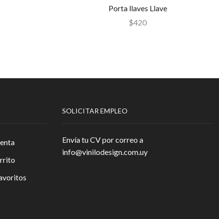
Porta llaves Llave
$
420
SOLICITAR EMPLEO
Envía tu CV por correo a
enta
info@vinilodesign.com.uy
rrito
avoritos