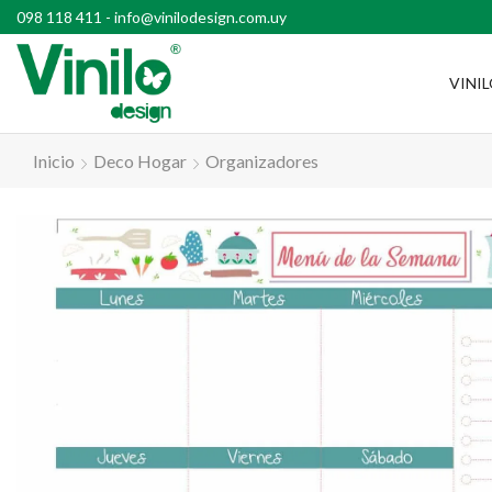
l país con compras superiores a $2500
098 118 411
-
info@vinilodesign.com.uy
VINI
Inicio
Deco Hogar
Organizadores