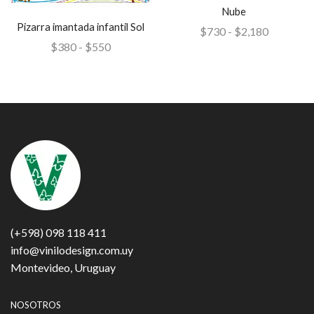
Nube
Pizarra imantada infantil Sol
$
730
-
$
2,180
$
380
-
$
550
(+598) 098 118 411
info@vinilodesign.com.uy
Montevideo, Uruguay
NOSOTROS