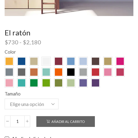
El ratón
$
730
-
$
2,180
Color
Tamaño
AÑADIR AL CARRITO