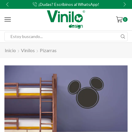
00
¡Dudas? Escribinos al WhatsApp!
0
Inicio
Vinilos
Pizarras