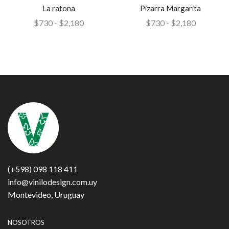
La ratona
Pizarra Margarita
$
730
-
$
2,180
$
730
-
$
2,180
(+598) 098 118 411
info@vinilodesign.com.uy
Montevideo, Uruguay
NOSOTROS