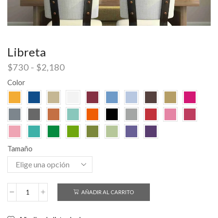
Libreta
$
730
-
$
2,180
Color
Tamaño
AÑADIR AL CARRITO