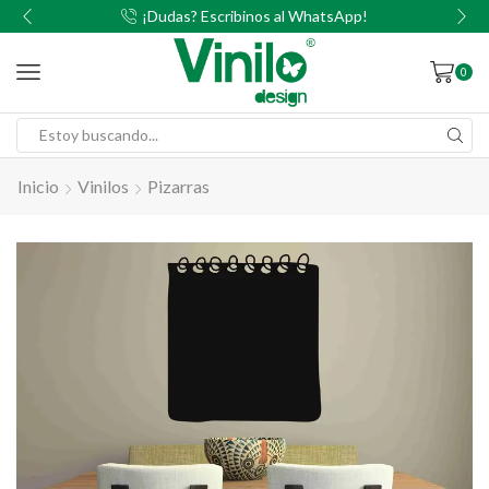
00
¡Dudas? Escribinos al WhatsApp!
0
Inicio
Vinilos
Pizarras