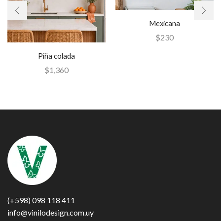
Mexicana
$
230
Piña colada
$
1,360
(+598) 098 118 411
info@vinilodesign.com.uy