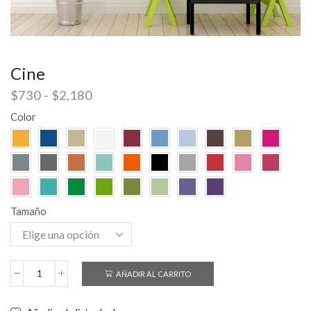
Cine
$
730
-
$
2,180
Color
Tamaño
AÑADIR AL CARRITO