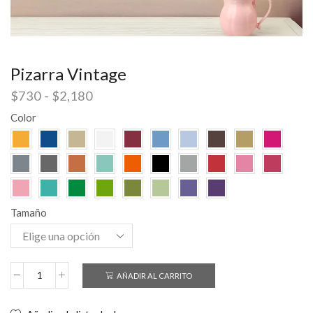
Pizarra Vintage
$
730
-
$
2,180
Color
Tamaño
AÑADIR AL CARRITO