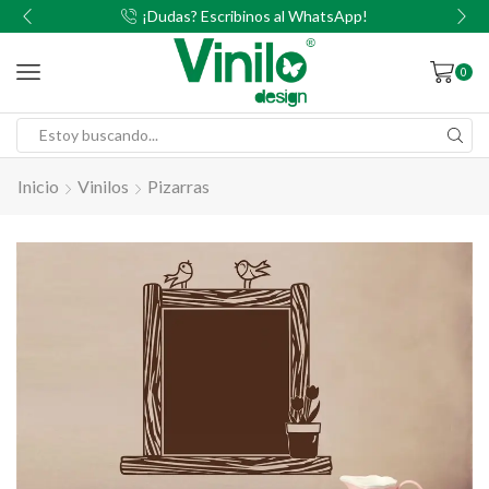
00
¡Dudas? Escribinos al WhatsApp!
0
Inicio
Vinilos
Pizarras