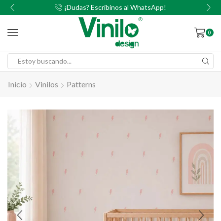
00
¡Dudas? Escribinos al WhatsApp!
0
Inicio
Vinilos
Patterns