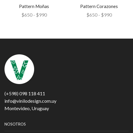
Pattern Moñas
Pattern Corazones
$
650
-
$
990
$
650
-
$
990
(+598) 098 118 411
info@vinilodesign.com.uy
Montevideo, Uruguay
NOSOTROS