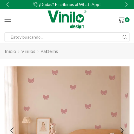
00
¡Dudas? Escribinos al WhatsApp!
0
Inicio
Vinilos
Patterns