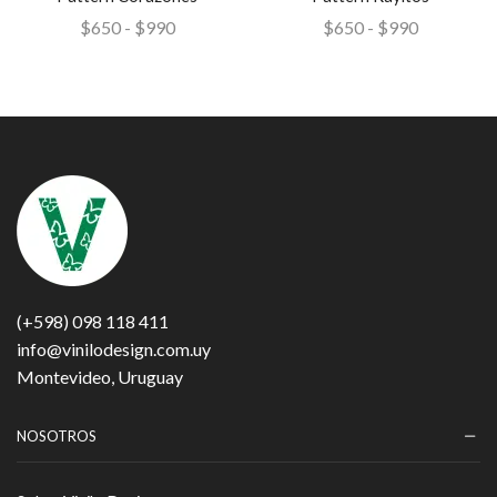
$
650
-
$
990
$
650
-
$
990
(+598) 098 118 411
info@vinilodesign.com.uy
Montevideo, Uruguay
NOSOTROS