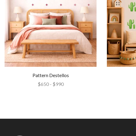
Pattern Destellos
$
650
-
$
990