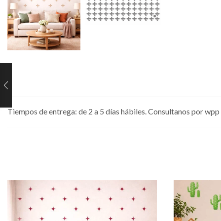
Tiempos de entrega: de 2 a 5 días hábiles. Consultanos por wpp 