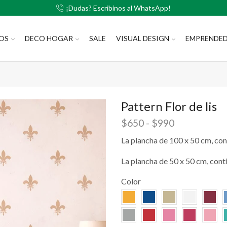
¡Dudas? Escribinos al WhatsApp!
LOS
DECO HOGAR
SALE
VISUAL DESIGN
EMPRENDE
Pattern Flor de lis
$
650
-
$
990
La plancha de 100 x 50 cm, con
La plancha de 50 x 50 cm, cont
Color