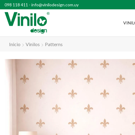
l país con compras superiores a $2500
098 118 411
-
info@vinilodesign.com.uy
VINI
Inicio
Vinilos
Patterns