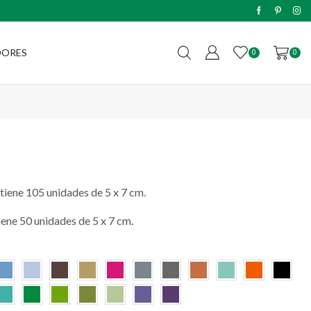
Envíos sin cargo a todo el país c
DORES
0
0
tiene 105 unidades de 5 x 7 cm.
iene 50 unidades de 5 x 7 cm.