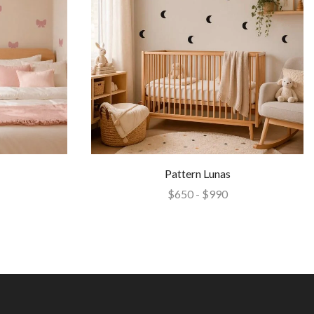
Pattern Lunas
$
650
-
$
990