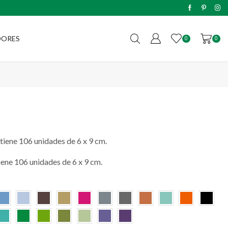
Envíos sin cargo a todo el país c
DORES
0
0
tiene 106 unidades de 6 x 9 cm.
iene 106 unidades de 6 x 9 cm.