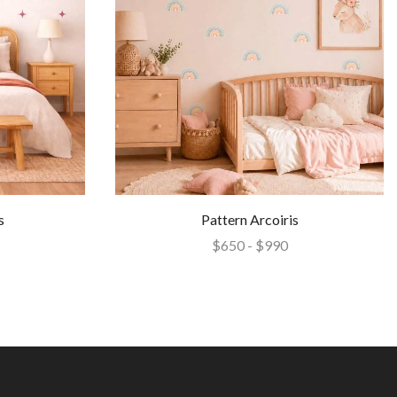
s
Pattern Arcoiris
$
650
-
$
990