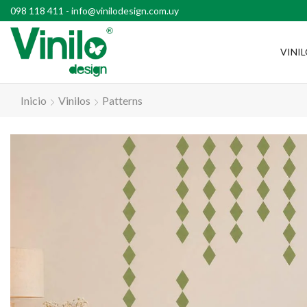
l país con compras superiores a $2500
098 118 411
-
info@vinilodesign.com.uy
VINI
Inicio
Vinilos
Patterns