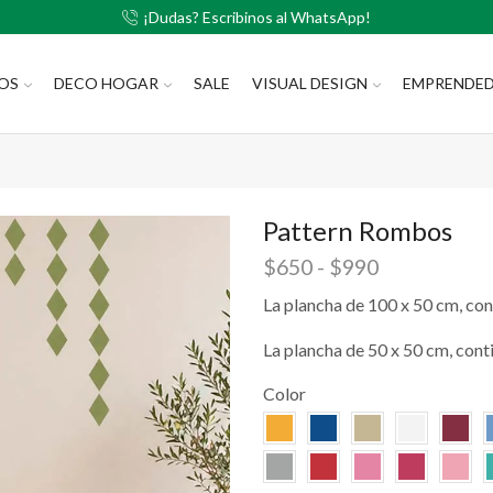
¡Dudas? Escribinos al WhatsApp!
LOS
DECO HOGAR
SALE
VISUAL DESIGN
EMPRENDE
Pattern Rombos
$
650
-
$
990
La plancha de 100 x 50 cm, con
La plancha de 50 x 50 cm, cont
Color