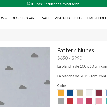
¡Dudas? Escribinos al WhatsApp!
LOS
DECO HOGAR
SALE
VISUAL DESIGN
EMPRENDE
Pattern Nubes
$
650
-
$
990
La plancha de 100 x 50 cm, con
La plancha de 50 x 50 cm, cont
Color