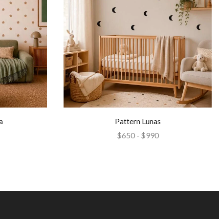
a
Pattern Lunas
$
650
-
$
990