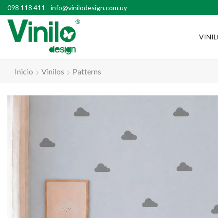
l país con compras superiores a $2500
098 118 411
-
info@vinilodesign.com.uy
VINI
Inicio
Vinilos
Patterns