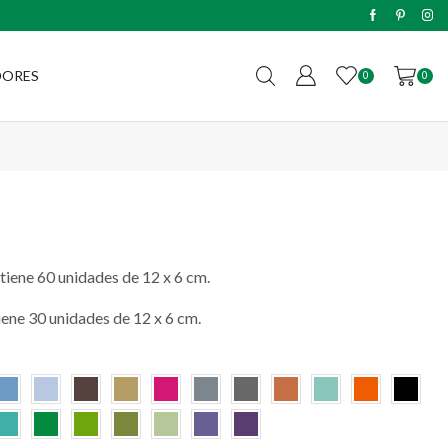
Envíos sin cargo a todo el país c
DORES
0
0
tiene 60 unidades de 12 x 6 cm.
iene 30 unidades de 12 x 6 cm.