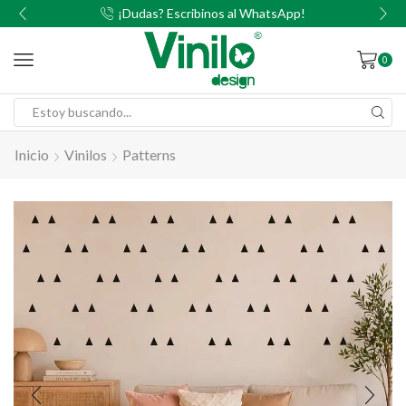
00
¡Dudas? Escribinos al WhatsApp!
0
Inicio
Vinilos
Patterns