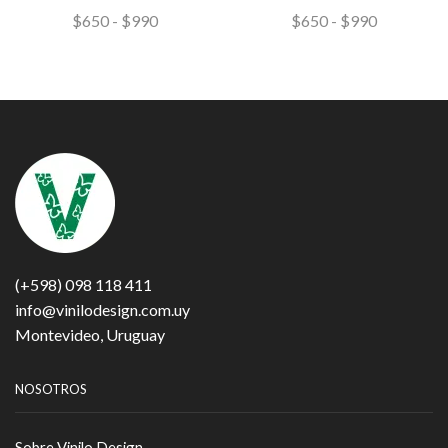
$
650
-
$
990
$
650
-
$
990
(+598) 098 118 411
info@vinilodesign.com.uy
Montevideo, Uruguay
NOSOTROS
Sobre Vinilo Design