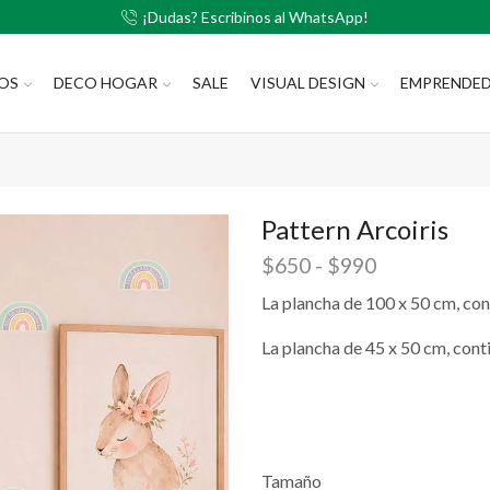
¡Dudas? Escribinos al WhatsApp!
LOS
DECO HOGAR
SALE
VISUAL DESIGN
EMPRENDE
Pattern Arcoiris
$
650
-
$
990
La plancha de 100 x 50 cm, con
La plancha de 45 x 50 cm, cont
Tamaño