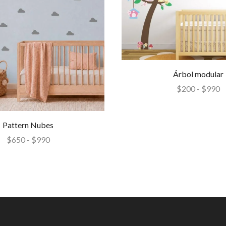
Árbol modular
$
200
-
$
990
Pattern Nubes
$
650
-
$
990