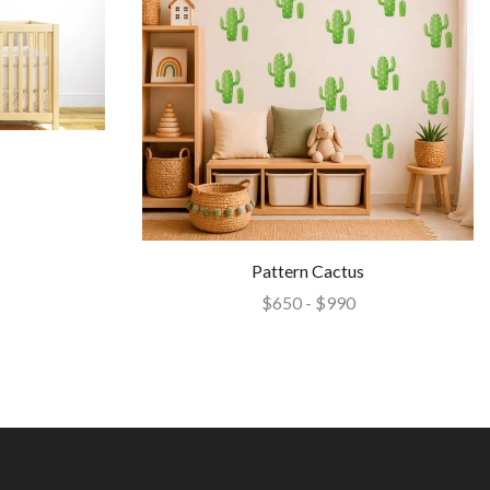
Pattern Cactus
$
650
-
$
990