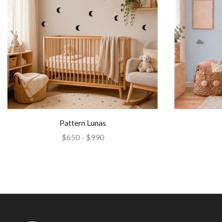
Pattern Lunas
$
650
-
$
990