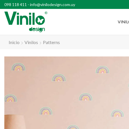
l país con compras superiores a $2500
098 118 411
-
info@vinilodesign.com.uy
VINI
Inicio
Vinilos
Patterns