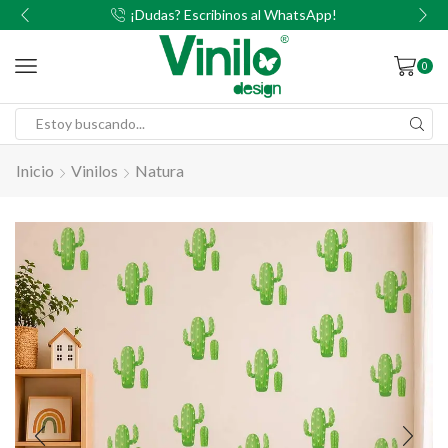
00
¡Dudas? Escribinos al WhatsApp!
0
Inicio
Vinilos
Natura