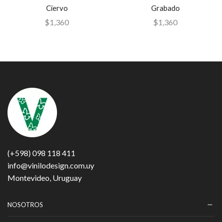
Ciervo
Grabado
$
1,360
$
1,360
(+598) 098 118 411
info@vinilodesign.com.uy
Montevideo, Uruguay
NOSOTROS