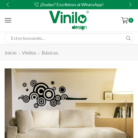
00
¡Dudas? Escribinos al WhatsApp!
0
Inicio
Vinilos
Básicos