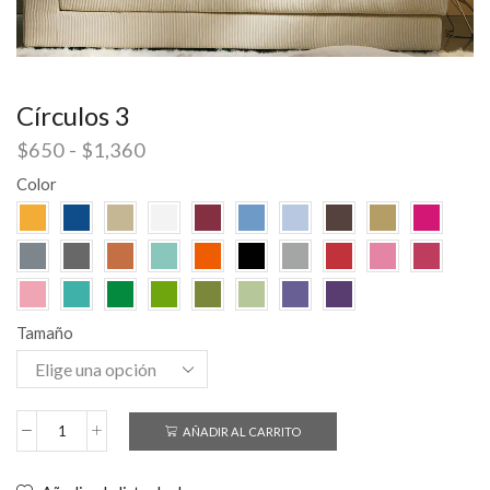
Círculos 3
$
650
-
$
1,360
Color
Tamaño
AÑADIR AL CARRITO