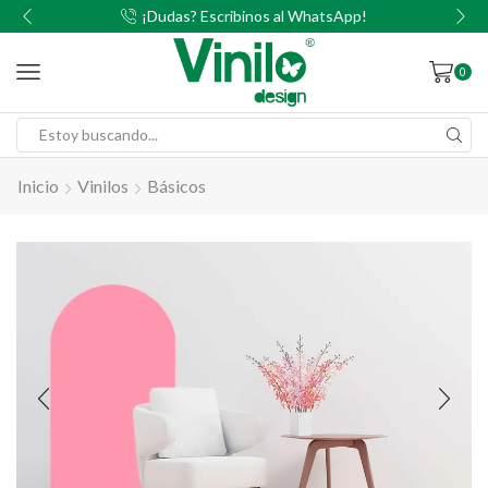
00
¡Dudas? Escribinos al WhatsApp!
0
Inicio
Vinilos
Básicos