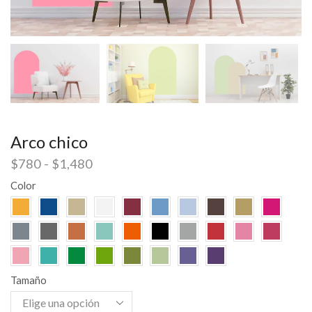
Arco chico
$
780
-
$
1,480
Color
Tamaño