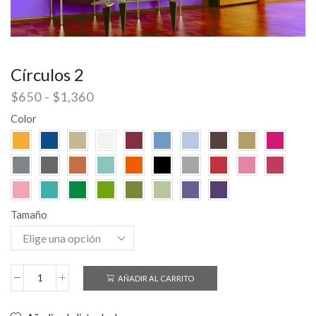
Círculos 2
$
650
-
$
1,360
Color
Tamaño
AÑADIR AL CARRITO