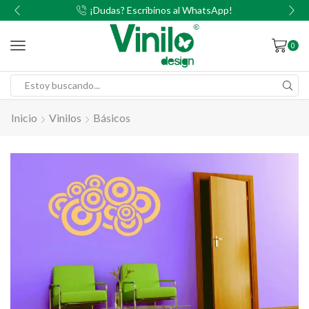
00
¡Dudas? Escribinos al WhatsApp!
0
Inicio
Vinilos
Básicos