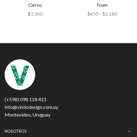
Ciervo
Foam
$
1,360
$
650
-
$
2,180
(+598) 098 118 411
info@vinilodesign.com.uy
Montevideo, Uruguay
NOSOTROS