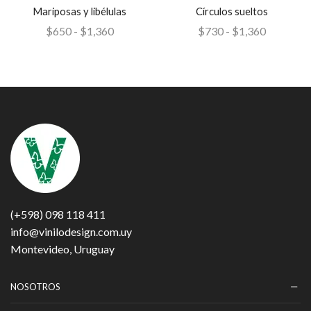
Mariposas y libélulas
Círculos sueltos
$
650
-
$
1,360
$
730
-
$
1,360
(+598) 098 118 411
info@vinilodesign.com.uy
Montevideo, Uruguay
NOSOTROS