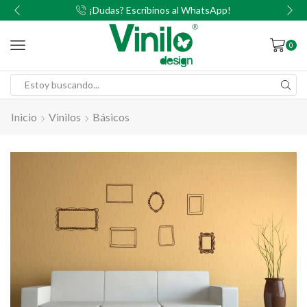
00
¡Dudas? Escribinos al WhatsApp!
0
Inicio
Vinilos
Básicos