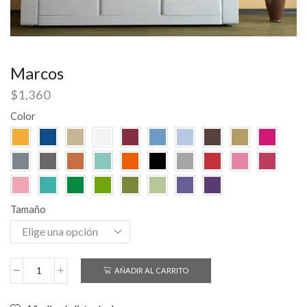
Marcos
$
1,360
Color
Tamaño
AÑADIR AL CARRITO