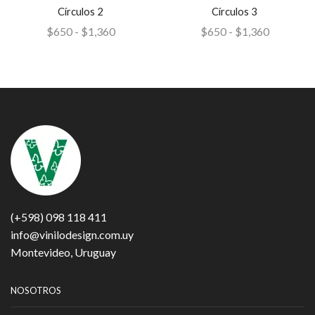
Círculos 2
Círculos 3
$
650
-
$
1,360
$
650
-
$
1,360
(+598) 098 118 411
info@vinilodesign.com.uy
Montevideo, Uruguay
NOSOTROS