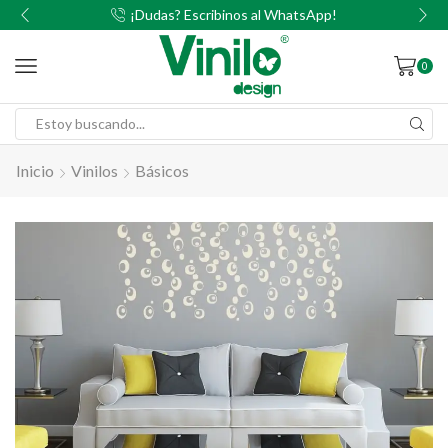
00
¡Dudas? Escribinos al WhatsApp!
0
Inicio
Vinilos
Básicos