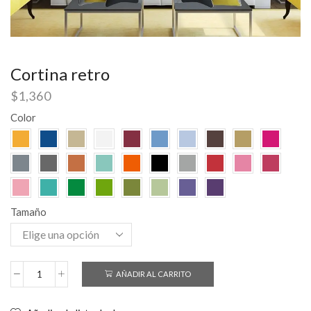
Cortina retro
$
1,360
Color
Tamaño
AÑADIR AL CARRITO