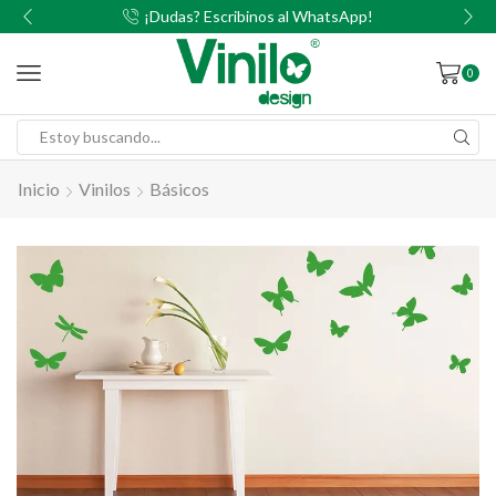
00
¡Dudas? Escribinos al WhatsApp!
0
Inicio
Vinilos
Básicos