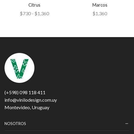
Citrus
Marcos
$
730
-
$
1,360
$
1,360
(+598) 098 118 411
info@vinilodesign.com.uy
Montevideo, Uruguay
NOSOTROS