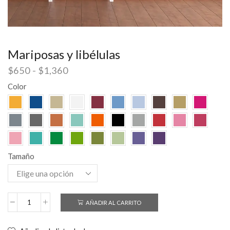
Mariposas y libélulas
$
650
-
$
1,360
Color
Tamaño
AÑADIR AL CARRITO