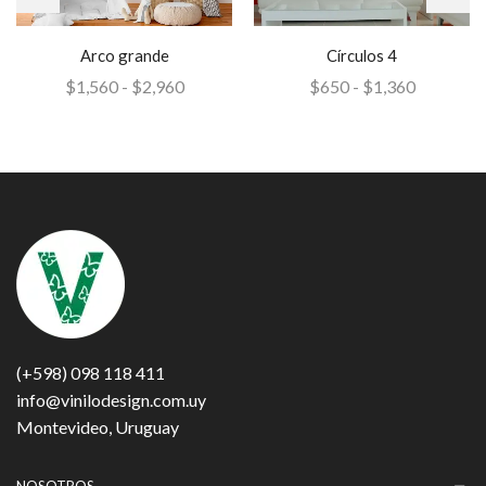
Arco grande
Círculos 4
$
1,560
-
$
2,960
$
650
-
$
1,360
(+598) 098 118 411
info@vinilodesign.com.uy
Montevideo, Uruguay
NOSOTROS