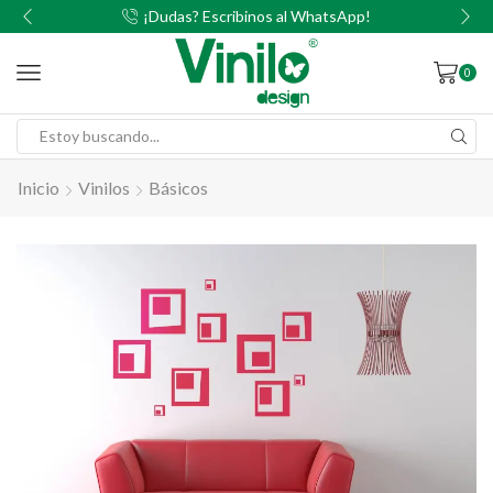
00
¡Dudas? Escribinos al WhatsApp!
0
Inicio
Vinilos
Básicos