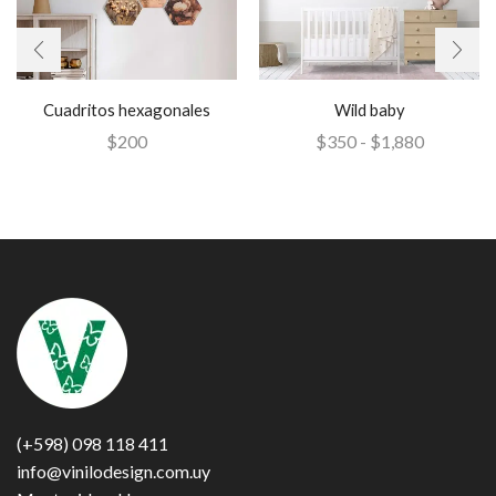
Cuadritos hexagonales
Wild baby
$
200
$
350
-
$
1,880
(+598) 098 118 411
info@vinilodesign.com.uy