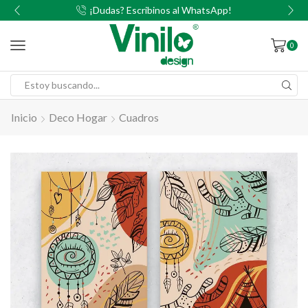
00
¡Dudas? Escribinos al WhatsApp!
0
Inicio
Deco Hogar
Cuadros