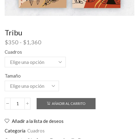
Tribu
$
350
-
$
1,360
Cuadros
Tamaño
AÑADIR AL CARRITO
Añadir a la lista de deseos
Categoría
Cuadros