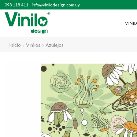
l país con compras superiores a $2500
098 118 411
-
info@vinilodesign.com.uy
VINI
Inicio
Vinilos
Azulejos