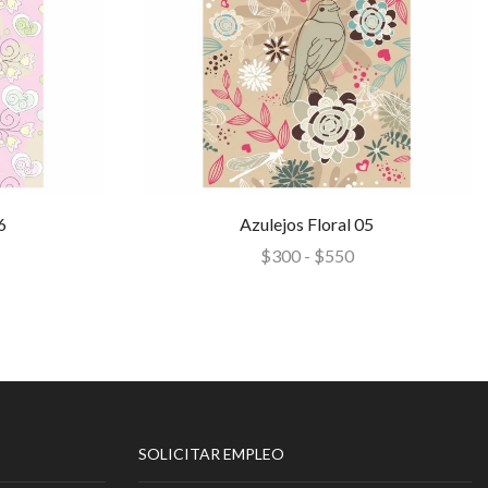
6
Azulejos Floral 05
$
300
-
$
550
SOLICITAR EMPLEO