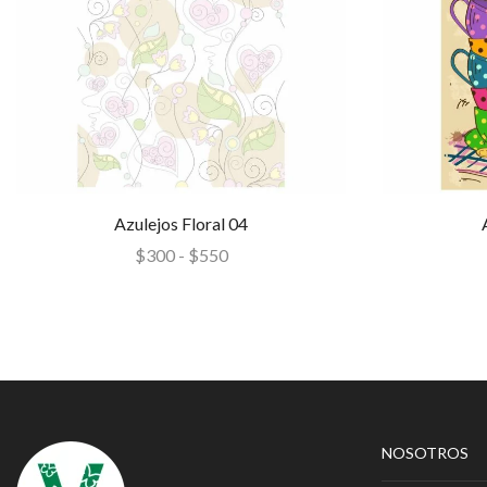
Azulejos Floral 04
$
300
-
$
550
NOSOTROS