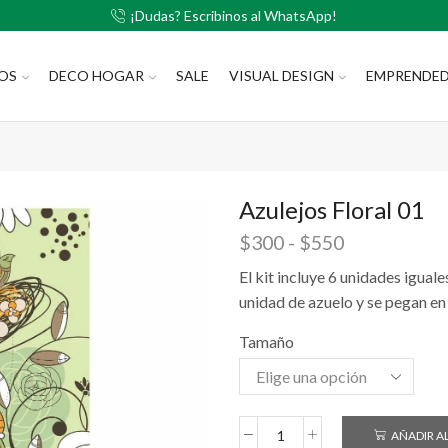
¡Dudas? Escribinos al WhatsApp!
LOS
DECO HOGAR
SALE
VISUAL DESIGN
EMPRENDE
Azulejos Floral 01
$
300
-
$
550
El kit incluye 6 unidades igual
unidad de azuelo y se pegan en
Tamaño
AÑADIR A