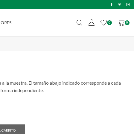
Envíos sin cargo a todo el país c
DORES
0
0
es a la muestra. El tamaño abajo indicado corresponde a cada
 forma independiente.
L CARRITO