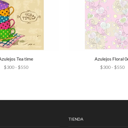
Azulejos Tea time
Azulejos Floral 0
$
300
-
$
550
$
300
-
$
550
TIENDA