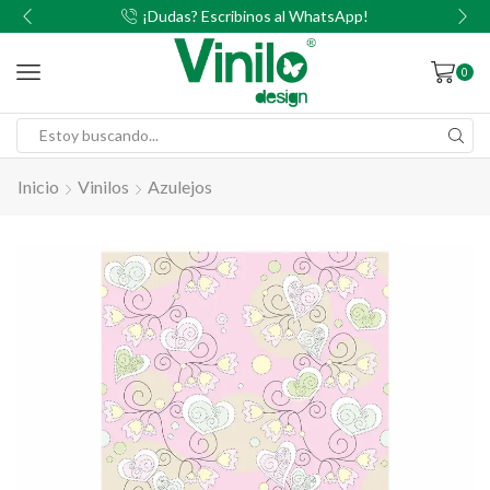
00
¡Dudas? Escribinos al WhatsApp!
0
Inicio
Vinilos
Azulejos